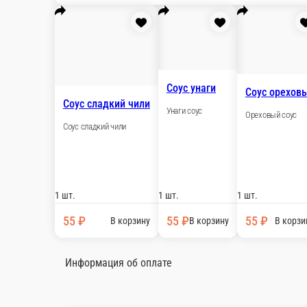
1 шт.
0 ₽
Вас
Имбирь (в комплект не входит)
Васа
Имбирь, 20гр