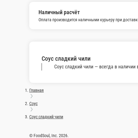
1 шт.
1 шт
20 ₽
20
В корзину
Соус Кимчи
Соус Спайси
Острый соус
Соус средней остроты
1 шт.
1 шт.