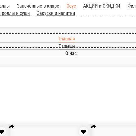
миум роллы
Запечённые в кляре
Соус
АКЦИ
лы
Сложные роллы
СЕТЫ
Жаренные роллы
Главная
Отзывы
О нас