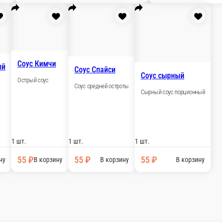
1 шт.
20 ₽
В корзину
Соус сладкий чил
Соус сладкий чили
аби (в комплект не входит)
би 7гр