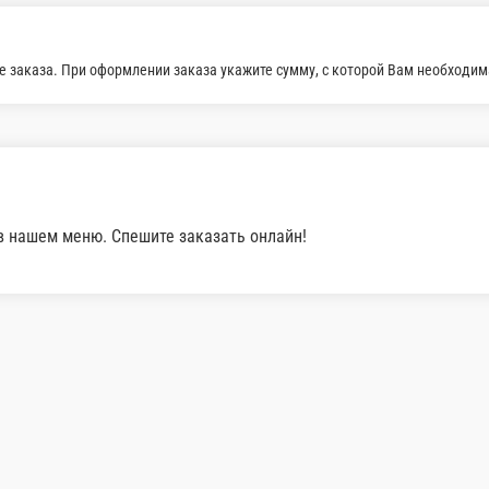
.
1 шт.
 ₽
55 ₽
В корзину
В корзин
Соус сырный
Сырный соус порционный
1 шт.