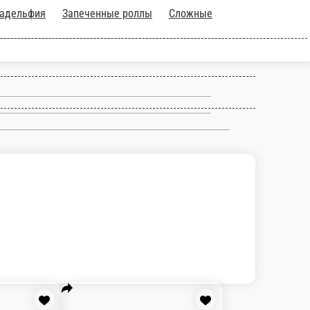
И и
Классические роллы и суши
Закуски