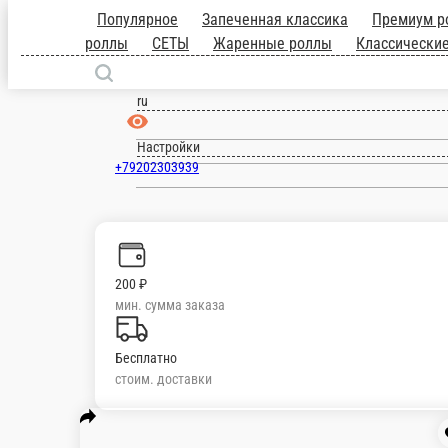
Популярное
Запеченная классика
Пре
СКИДКИ
Филадельфия
Запеченные рол
Тамбов
и напитки
ru
Настройки
+79202303939
200 ₽
мин. сумма заказа
Бесплатно
стоим. доставки