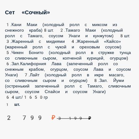
1.Кани Маки (холодный ролл с миксом из снежного
краба)8шт. 2.Тамаго Маки (холодный ролл с Тамаго, соусом
Унаги и кунжутом) 8шт. 3.Жаренный с мидиями
4.Жаренный «Кайсо» (жаренный ролл с чукой и ореховым
соусом) 5.Чикен Бонито (холодный ролл в стружке тунца со
сливочным сыром, копченой курицей, огурцом)
6.Зап.Калифорния Лава (запеченный ролл со снежным
крабом, огурцом, соусом Лава и соусом Унаги) 7.Лайт
(холодный ролл в икре масаго, со сливочным сыром и
огурцом) 8.Зап. Йуми (остренький запеченный ролл с
Тамаго, сливочным сыром, соусом Спайси и соусом Унаги)
64шт./1650гр
1 шт.
2 799 ₽
3 199 ₽
Скидка 15%
Скидка 15% на ГОДОВЩИНУ СВАДЬБЫ Каждый год скидка
15% в честь вашей регистрации брака‍ *подтверждением