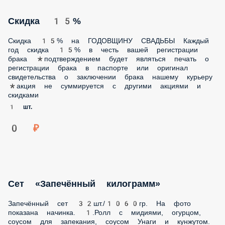
будет являться печать о регистрации брака в паспорте
или оригинал свидетельства о заключении брака нашему
курьеру *акция не суммируется с другими акциями и
скидками
1 шт.
0 ₽
Сет «Запечённый килограмм»
Запечённый сет 32шт./1060гр. На фото показана начинка.
1.Ролл с мидиями, огурцом, соусом для запекания, соусом
Унаги и кунжутом. 2. Ролл с лососем терияки, огурцом,
соусом для запекания, соусом Унаги и кунжутом. 3. Ролл со
снежным крабом, огурцом, соусом для запекания, соусом
Унаги и кунжутом. 4. Ролл с копчёной курочкой, огурцом,
соусом для запекания, соусом Унаги и кунжутом.
1 шт.
1 599 ₽