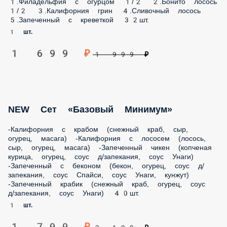
3.Калифорния грин 4.Сливочный лосось 5.Запеченный с
креветкой 32шт.
1 шт.
1 699 ₽
1 999 ₽
NEW Сет «Базовый Минимум»
-Калифорния с крабом (снежный краб, сыр, огурец, масага)
-Калифорния с лососем (лосось, сыр, огурец, масага)
-Запеченный чикен (копченая курица, огурец, соус д/
запекания, соус Унаги) -Запеченный с беконом (бекон,
огурец, соус д/запекания, соус Спайси, соус Унаги, кунжут)
-Запеченный крабик (снежный краб, огурец, соус д/
запекания, соус Унаги) 40шт.
1 шт.
1 799 ₽
2 199 ₽