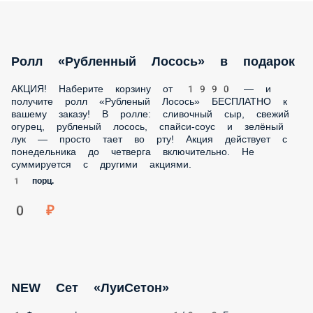
Ролл «Рубленный Лосось» в подарок
АКЦИЯ! Наберите корзину от 1990 — и получите ролл
«Рубленый Лосось» БЕСПЛАТНО к вашему заказу! В ролле:
сливочный сыр, свежий огурец, рубленый лосось,
спайси‑соус и зелёный лук — просто тает во рту! Акция
действует с понедельника до четверга включительно. Не
суммируется с другими акциями.
1 порц.
0 ₽
NEW Сет «ЛуиСетон»
1.Филадельфия с огурцом 1/2 2.Бонито лосось 1/2