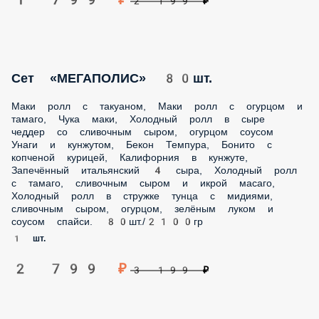
Сет «МЕГАПОЛИС» 80шт.
Маки ролл с такуаном, Маки ролл с огурцом и тамаго, Чука
маки, Холодный ролл в сыре чеддер со сливочным сыром,
огурцом соусом Унаги и кунжутом, Бекон Темпура, Бонито с
копченой курицей, Калифорния в кунжуте, Запечённый
итальянский 4 сыра, Холодный ролл с тамаго, сливочным
сыром и икрой масаго, Холодный ролл в стружке тунца с
мидиями, сливочным сыром, огурцом, зелёным луком и
соусом спайси. 80шт./2100гр
1 шт.
2 799 ₽
3 199 ₽
Сет «Сочный»