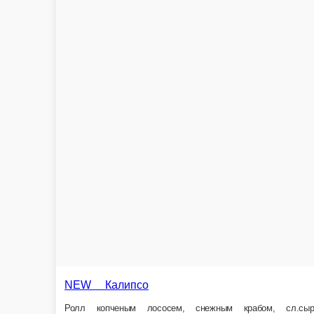
Калифорния с креветкой
Ролл с тигровой креветкой, огурцом, авокадо и икрой масага. 8шт/210г
1 шт.
489 ₽
539 ₽
В корзин