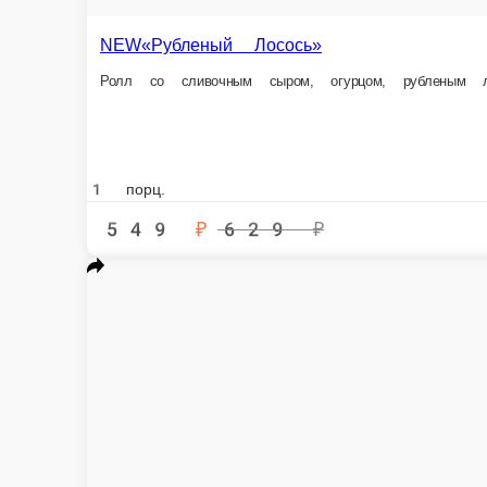
«Лосось тар-тар»
Ролл со сливочным сыром, снежным крабом, сверху тар-тар из лосося, 
1 шт.
549 ₽
629 ₽