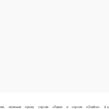
р
«Унаги Хияши»
Ролл с угрем, сливочным сыром, водорослями «Чука», кунжутом и ореховым соусом.
1 шт.
549 ₽
629 ₽
у