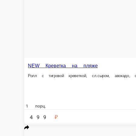
Дэнвер
Ролл с угрем, сл.сыром, огурцом, авокадо и икрой масага (8шт/230гр.)