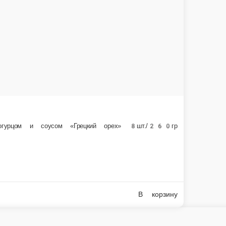
Огненная креветка
Ролл с темпурной креветкой, сл.сыром, огурцом, икрой масага и соусом «Спайси» 8шт.