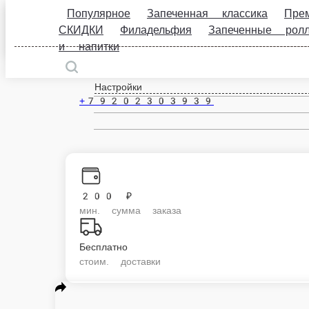
Популярное
Запеченная классика
Премиум р
роллы
СЕТЫ
Жаренные роллы
Классические
Эби Криспи
Ролл со сливочным сыром, сыром чеддер, тигровой креветкой, огурцом
1 шт.
499 ₽
559 ₽