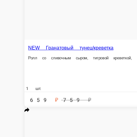
1 шт.
459 ₽
499 ₽
В корзи