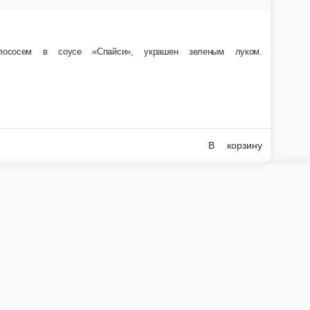
томата и чесночного соуса, кунжутом. 8шт./285гр
1 шт.
599 ₽
В корзину