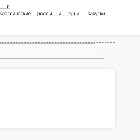
адельфия
Запеченные роллы
Сложные
кой
й, огурцом, икрой масага. 8шт./240гр
В корзину