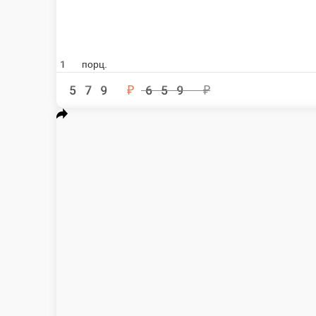
«Витамин»
Ролл в кунжуте со сл.сыром, огурцом, томатом, чукой и авокадо. 8шт./
1 порц.
359 ₽
В кор