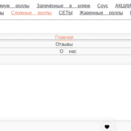
оллы
Запечённые в кляре
Соус
АКЦИИ и СКИДКИ
Фил
 роллы и суши
Закуски и напитки
Сливочная калифорния с кревет
Ролл со сливочным сыром, тигровой креветко
, луком фри, соусом Спайси. 8шт./260гр
1 шт.
499 ₽
В корзину